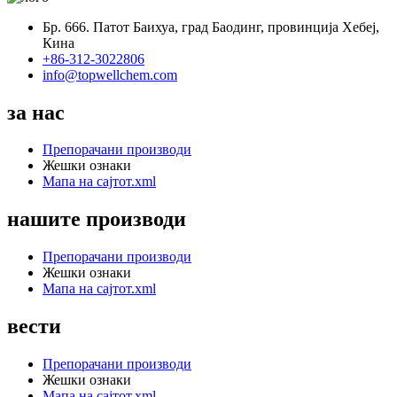
Бр. 666. Патот Баихуа, град Баодинг, провинција Хебеј,
Кина
+86-312-3022806
info@topwellchem.com
за нас
Препорачани производи
Жешки ознаки
Мапа на сајтот.xml
нашите производи
Препорачани производи
Жешки ознаки
Мапа на сајтот.xml
вести
Препорачани производи
Жешки ознаки
Мапа на сајтот.xml