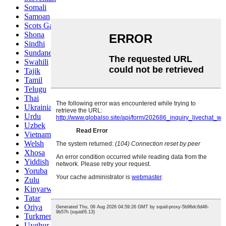
Somali
Samoan
Scots Gaelic
Shona
Sindhi
Sundanese
Swahili
Tajik
Tamil
Telugu
Thai
Ukrainian
Urdu
Uzbek
Vietnamese
Welsh
Xhosa
Yiddish
Yoruba
Zulu
Kinyarwanda
Tatar
Oriya
Turkmen
Uyghur