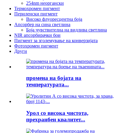
254nm неоргански
Термохромен пигмент
Периленски пигмент
Високо флуоресцентна боја
Апсорбер на сина светлина
Боја чувствителна на видлива светлина
NIR апсорбирачки бои
Пигмент за зголемување на конверзијата
Фотохромен пигмент
Други
промена на бојата на
температурата...
Урол со висока чистота,
прехранбен квалитет...