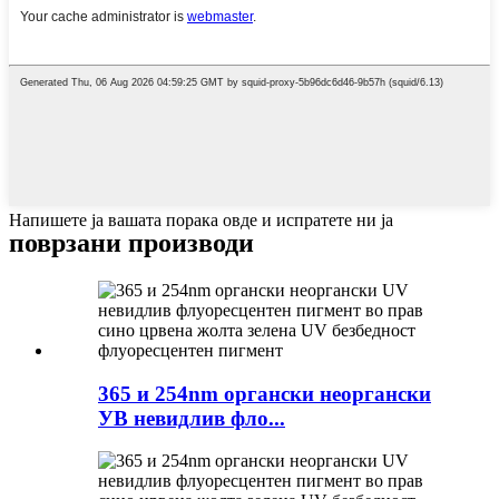
Напишете ја вашата порака овде и испратете ни ја
поврзани производи
365 и 254nm органски неоргански
УВ невидлив фло...