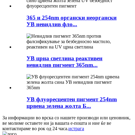
365 и 254nm органски неоргански
УВ невидлив фло...
УВ црна светлина реактивен
невидлив пигмент 365nm...
УВ флуоресцентен пигмент 254nm
црвена зелена жолта Б...
За информации во врска со нашите производи или ценовник,
ве молиме оставете ни ја вашата е-пошта и ние ќе ве
контактираме во рок од 24 часа.
истрага