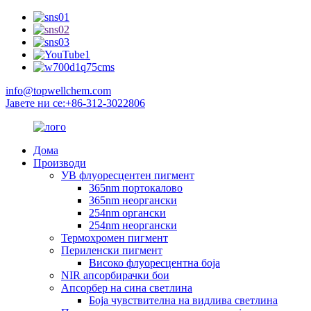
info@topwellchem.com
Јавете ни се:+86-312-3022806
Дома
Производи
УВ флуоресцентен пигмент
365nm портокалово
365nm неоргански
254nm органски
254nm неоргански
Термохромен пигмент
Периленски пигмент
Високо флуоресцентна боја
NIR апсорбирачки бои
Апсорбер на сина светлина
Боја чувствителна на видлива светлина