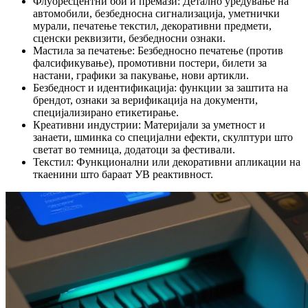
Флуоресцентни бои и премази: Детално уредување на
автомобили, безбедносна сигнализација, уметнички
мурали, печатење текстил, декоративни предмети,
сценски реквизити, безбедносни ознаки.
Мастила за печатење: Безбедносно печатење (против
фалсификување), промотивни постери, билети за
настани, графики за пакување, нови артикли.
Безбедност и идентификација: функции за заштита на
брендот, ознаки за верификација на документи,
специјализирано етикетирање.
Креативни индустрии: Материјали за уметност и
занаети, шминка со специјални ефекти, скулптури што
светат во темница, додатоци за фестивали.
Текстил: Функционални или декоративни апликации на
ткаенини што бараат УВ реактивност.