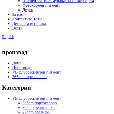
Пигмент за зголемување на конверзијата
Фотохромен пигмент
Други
За нас
Контактирајте не
Детали за испорака
Вести
English
производ
Дома
Производи
УВ флуоресцентен пигмент
365nm портокалово
Категории
УВ флуоресцентен пигмент
365nm портокалово
365nm неоргански
254nm органски