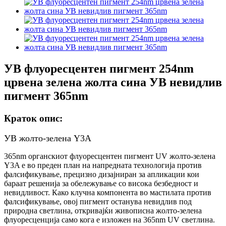
УВ флуоресцентен пигмент 254nm
црвена зелена жолта сина УВ невидлив
пигмент 365nm
Краток опис:
УВ жолто-зелена Y3A
365nm органскиот флуоресцентен пигмент UV жолто-зелена
Y3A е во преден план на напредната технологија против
фалсификување, прецизно дизајниран за апликации кои
бараат решенија за обележување со висока безбедност и
невидливост. Како клучна компонента во мастилата против
фалсификување, овој пигмент останува невидлив под
природна светлина, откривајќи живописна жолто-зелена
флуоресценција само кога е изложен на 365nm UV светлина.