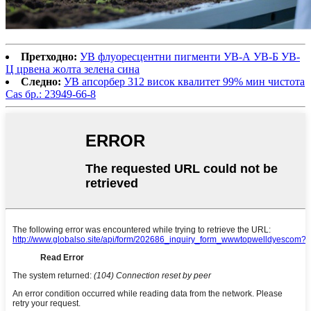
Претходно:
УВ флуоресцентни пигменти УВ-А УВ-Б УВ-
Ц црвена жолта зелена сина
Следно:
УВ апсорбер 312 висок квалитет 99% мин чистота
Cas бр.: 23949-66-8