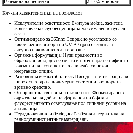
Големина на честички
2 ± 0,5 микрони
Клучни карактеристики на производот:
Исклучителна осветленост: Емитува моќна, заситена
жолто-зелена флуоресценција за максимален визуелен
ефект.
Оптимизирано за 365nm: Совршено усогласено со
вообичаените извори на UV-A / црна светлина за
сигурно и живописно активирање.
Органска формулација: Нуди предности во
обработливоста, дисперзијата и потенцијално пофините
големини на честичките во споредба со некои
неоргански опции.
Разновидна компатибилност: Погодна за интеграција во
широк спектар на полимерни системи и раствори на
врзивно средство.
Отпорност на светлина и стабилност: Формулирано за
одржување на добри перформанси на бојата и
флуоресцентното осветлување под типични услови на
апликација.
Нерадиоактивно и безбедно: Безбедна алтернатива на
радиолуминисцентните материјали.