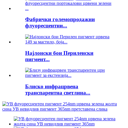
Фабрички големопродажни
флуоресцентни...
Најлонски бои Периленски
пигмент...
Блиско инфрацрвена
транспарентна светлина...