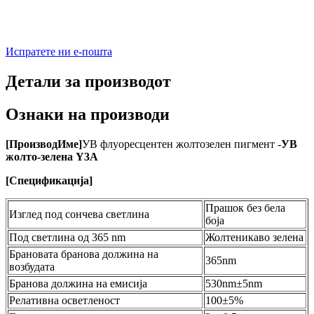
Испратете ни е-пошта
Детали за производот
Ознаки на производи
[
Производ
Име
]
УВ флуоресцентен жолтозелен пигмент -
УВ
жолто-зелена Y3A
[
Спецификација
]
Прашок без бела
Изглед под сончева светлина
боја
Под светлина од 365 nm
Жолтеникаво зелена
Брановата бранова должина на
365nm
возбудата
Бранова должина на емисија
530nm±5nm
Релативна осветленост
100±5%